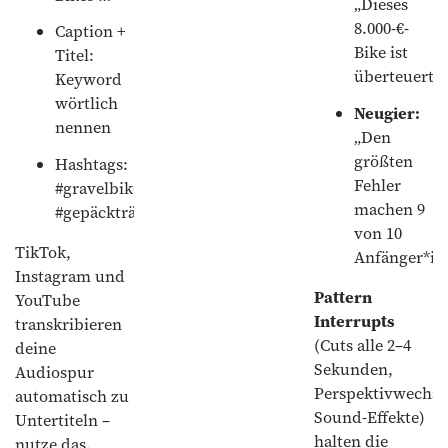
„Dieses
8.000-€-
Caption +
Bike ist
Titel:
überteuert.“
Keyword
wörtlich
Neugier:
nennen
„Den
größten
Hashtags:
Fehler
#gravelbike
machen 9
#gepäckträger
von 10
TikTok,
Anfänger*in
Instagram und
Pattern
YouTube
Interrupts
transkribieren
(Cuts alle 2–4
deine
Sekunden,
Audiospur
Perspektivwechse
automatisch zu
Sound-Effekte)
Untertiteln –
halten die
nutze das.