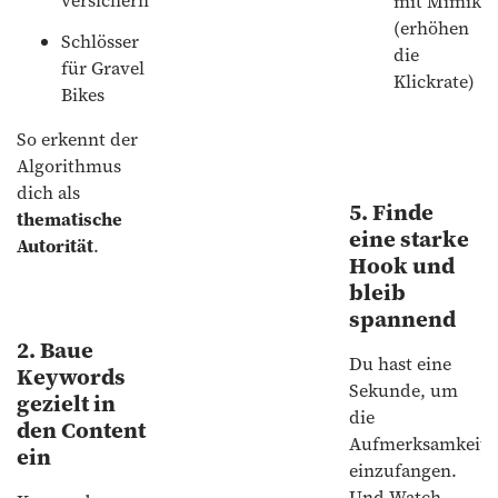
mit Mimik
(erhöhen
Schlösser
die
für Gravel
Klickrate)
Bikes
So erkennt der
Algorithmus
dich als
5. Finde
thematische
eine starke
Autorität
.
Hook und
bleib
spannend
2. Baue
Du hast eine
Keywords
Sekunde, um
gezielt in
die
den Content
Aufmerksamkeit
ein
einzufangen.
Und Watch-