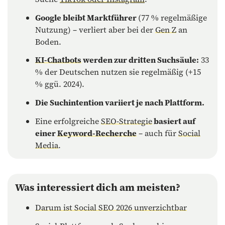
Google bleibt Marktführer
(77 % regelmäßige
Nutzung) – verliert aber bei der
Gen Z
an
Boden.
KI-Chatbots
werden zur dritten Suchsäule:
33
% der Deutschen nutzen sie regelmäßig (+15
% ggü. 2024).
Die
Suchintention variiert je nach Plattform
.
Eine erfolgreiche
SEO-Strategie
basiert auf
einer
Keyword-Recherche
– auch für
Social
Media
.
Was interessiert dich am meisten?
Darum ist Social SEO 2026 unverzichtbar