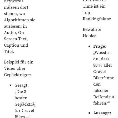
Keywords
Time ist ein
müssen dort
Top-
stehen, wo
Rankingfaktor.
Algorithmen sie
auslesen: in
Bewährte
Audio, On-
Hooks:
Screen-Text,
Caption und
Frage:
Titel.
„Wusstest
du, dass
Beispiel für ein
80 % aller
Video über
Gravel-
Gepäckträger:
Biker*innen
den
Gesagt:
falschen
„Die 3
Reifendruck
besten
fahren?“
Gepäckträger
für Gravel
Aussage:
Bikes …“