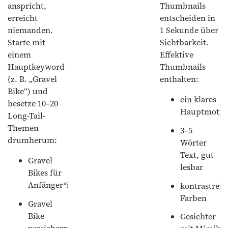
anspricht,
Thumbnails
erreicht
entscheiden in
niemanden.
1 Sekunde über
Starte mit
Sichtbarkeit.
einem
Effektive
Hauptkeyword
Thumbnails
(z. B. „Gravel
enthalten:
Bike“) und
ein klares
besetze 10–20
Hauptmotiv
Long-Tail-
Themen
3–5
drumherum:
Wörter
Text, gut
Gravel
lesbar
Bikes für
Anfänger*innen
kontrastreic
Farben
Gravel
Bike
Gesichter
versichern