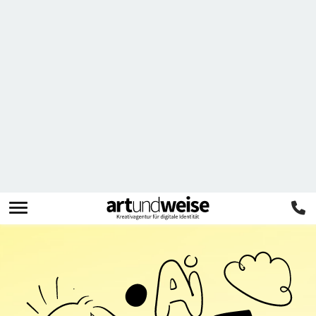
Wir helfen dir bei der
Umsetzung
und beim
Monitoring.
Du wirst Teil der
KI-Antworten
, die deine Kunden
sehen.
Kostenlosen Quickcheck bekommen
oder ruf direkt an
+49 421 791779