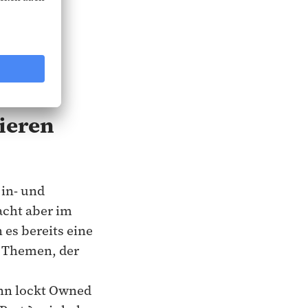
die
ieren
 in- und
acht aber im
es bereits eine
 Themen, der
nn lockt Owned