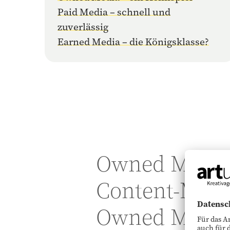
Paid Media – schnell und
zuverlässig
Earned Media – die Königsklasse?
Owned Media 
Content-Market
Owned Media 