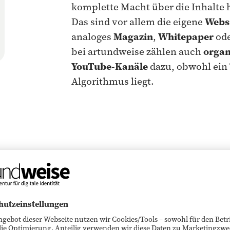
komplette Macht über die Inhalte
Das sind vor allem die eigene
Webs
analoges
Magazin
,
Whitepaper
od
bei artundweise zählen auch
organ
YouTube-Kanäle
dazu, obwohl ein 
Algorithmus liegt.
ist das Zentrum der me
ing-Strategien. Das Ziel
stärken und ausbauen.