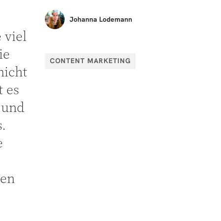
Johanna
Lodemann
 viel
ie
CONTENT MARKETING
nicht
t es
 und
.
e
sen