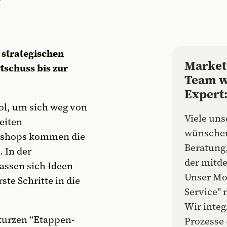
t
strategischen
Marketi
tschuss bis zur
Team w
Expert
ool, um sich weg von
Viele un
eiten
wünschen
rkshops kommen die
Beratung,
 In der
der mitde
assen sich Ideen
Unser Mod
te Schritte in die
Service" 
Wir integ
kurzen “Etappen-
Prozesse 