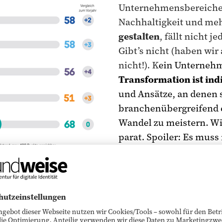
Unternehmensbereiche.
Nachhaltigkeit und meh
gestalten
, fällt nicht 
Gibt’s nicht (haben wir
nicht!). K
ein Unternehm
Transformation ist ind
und Ansätze, an denen
branchenübergreifend 
Wandel zu meistern. Wi
parat. Spoiler: Es muss
Wurf sein. Auch Einze
Sie fangen an.