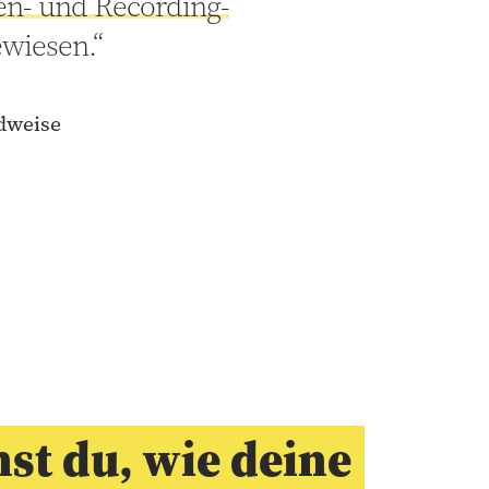
n- und Recording-
ewiesen.“
ndweise
st du, wie deine