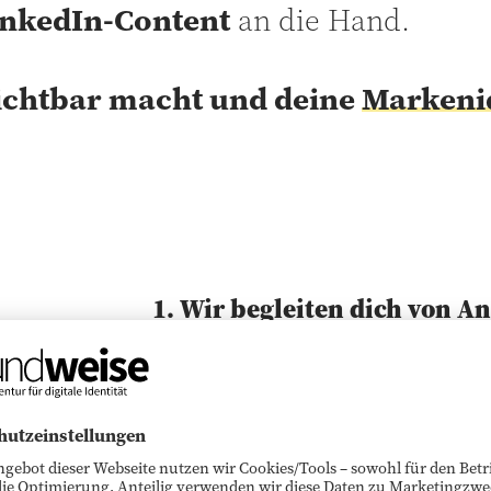
inkedIn-Content
an die Hand.
ichtbar macht und deine
Markenid
1. Wir begleiten dich von A
alle Grundlagen, die du für dei
e
2. LinkedIn