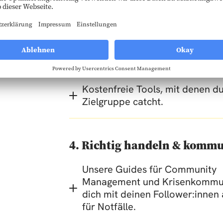
Wir zeigen dir, wie du gute Lin
Branding baust.
3. Instagram und Tiktok
Kostenfreie Tools, mit denen du
Zielgruppe catcht.
4. Richtig handeln & kommu
Unsere Guides für Community
Management und Krisenkommunik
dich mit deinen Follower:innen
für Notfälle.