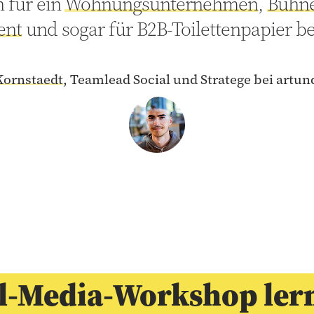
 für ein
Wohnungsunternehmen
,
Bühne
ent
und sogar für B2B-Toilettenpapier b
Kornstaedt
, Teamlead Social und Stratege bei artu
l-Media-Workshop lern