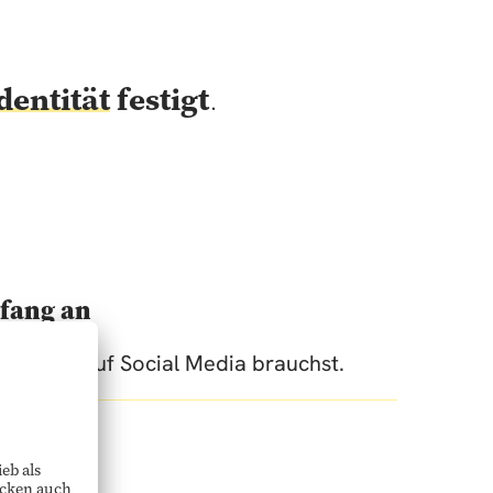
entität
festigt
.
nfang an
nen Start auf Social Media brauchst.