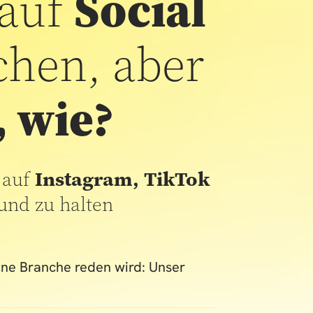
auf
Social
chen, aber
, wie?
e auf
Instagram,
TikTok
und zu halten
ine Branche reden wird: Unser