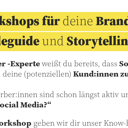
rkshops für
deine
Bran
yleguide
und
Storytelli
er -Experte
weißt du bereits, dass
So
 deine
(potenziellen)
Kund:innen zu
ber:innen sind schon längst aktiv un
ocial Media?“
Workshop
geben wir dir unser Know-h