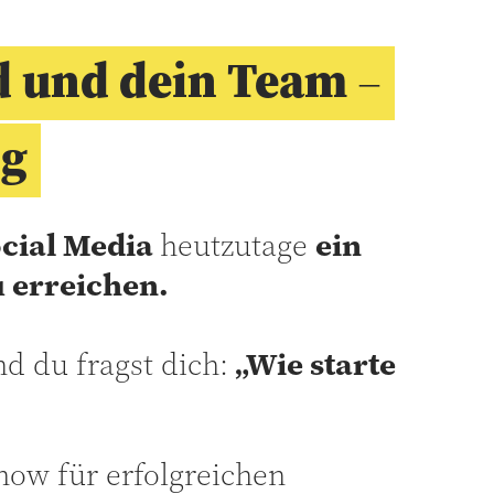
d und dein Team
–
ng
cial Media
heutzutage
ein
 erreichen.
d du fragst dich:
„Wie starte
ow für erfolgreichen