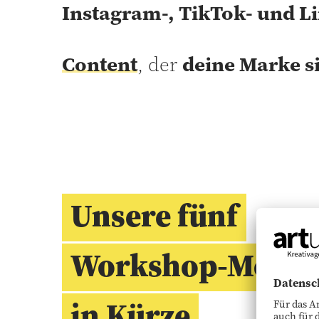
Instagram-, TikTok- und L
Content
, der
deine Marke s
Unsere fünf
Workshop-Modul
in Kürze