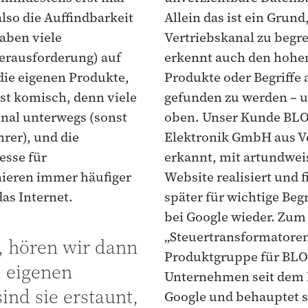
also die Auffindbarkeit
Allein das ist ein Grund
haben viele
Vertriebskanal zu begre
erausforderung) auf
erkennt auch den hohen
die eigenen Produkte,
Produkte oder Begriffe a
ist komisch, denn viele
gefunden zu werden – u
onal unterwegs (sonst
oben. Unser Kunde BL
rer), und die
Elektronik GmbH aus Ver
esse für
erkannt, mit artundwei
ieren immer häufiger
Website realisiert und f
as Internet.
später für wichtige Begr
bei Google wieder. Zum 
„Steuertransformatoren
, hören wir dann
Produktgruppe für BLOC
e eigenen
Unternehmen seit dem R
nd sie erstaunt,
Google und behauptet si