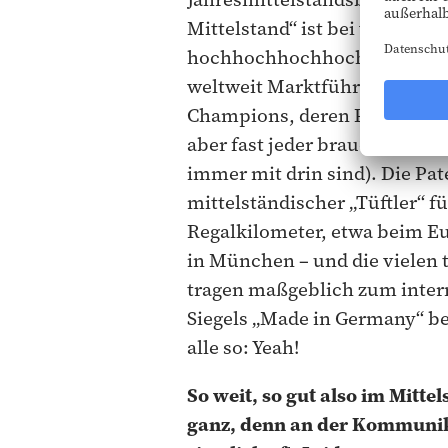
Mittelstand“ ist bei vielen – t
hochhochhochhochspezialisi
weltweit Marktführer und ha
Champions, deren Produkte k
aber fast jeder braucht (oder
immer mit drin sind). Die P
mittelständischer „Tüftler“ f
Regalkilometer, etwa beim E
in München – und die vielen
tragen maßgeblich zum intern
Siegels „Made in Germany“ be
alle so: Yeah!
So weit, so gut also im Mittel
ganz, denn an der Kommunik