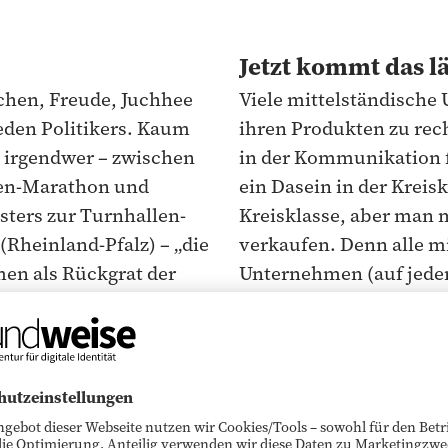
Jetzt kommt das l
chen, Freude, Juchhee
Viele mittelständische
jeden Politikers. Kaum
ihren Produkten zu rec
t irgendwer – zwischen
in der Kommunikation fri
en-Marathon und
ein Dasein in der Kreisk
ters zur Turnhallen-
Kreisklasse, aber man m
Rheinland-Pfalz) – „die
verkaufen. Denn alle m
en als Rückgrat der
Unternehmen (auf jeden 
net. Und es ist ja auch
kennengelernt haben, u
Billionen Euro Umsatz
champions-league-artig
tändischen
viele schweigen.
2018, vier von fünf
Vielleicht, weil sie sich
s aus (Quelle:
Vielleicht, weil sie den
19). Der „German