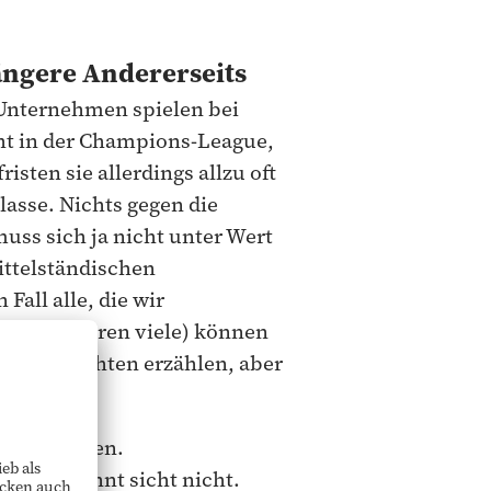
ängere Andererseits
 Unternehmen spielen bei
ht in der Champions-League,
sten sie allerdings allzu oft
lasse. Nichts gegen die
uss sich ja nicht unter Wert
ittelständischen
Fall alle, die wir
nd das waren viele) können
e Geschichten erzählen, aber
 nicht trauen.
ken, das lohnt sicht nicht.