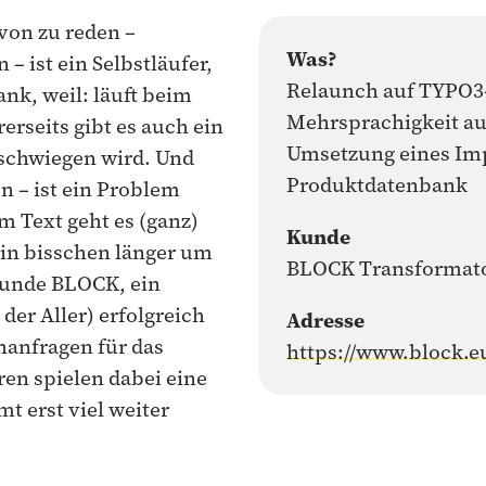
von zu reden –
Was?
– ist ein Selbstläufer,
Relaunch auf TYPO3-
ank, weil: läuft beim
Mehrsprachigkeit au
erseits gibt es auch ein
Umsetzung eines Imp
eschwiegen wird. Und
Produktdatenbank
n – ist ein Problem
m Text geht es (ganz)
Kunde
ein bisschen länger um
BLOCK Transformat
Kunde BLOCK, ein
der Aller) erfolgreich
Adresse
anfragen für das
https://www.block.e
en spielen dabei eine
t erst viel weiter