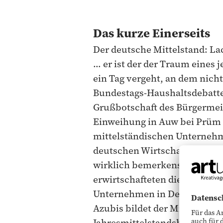
Das kurze Einerseits
Der deutsche Mittelstand: La
… er ist der der Traum eines 
ein Tag vergeht, an dem nich
Bundestags-Haushaltsdebatt
Grußbotschaft des Bürgermeis
Einweihung in Auw bei Prüm (
mittelständischen Unternehm
deutschen Wirtschaft“ bezeich
wirklich bemerkenswert: 5,5 
erwirtschafteten die mittels
Unternehmen in Deutschland 
Azubis bildet der Mittelstand
Jahresmittelstandsbericht 20