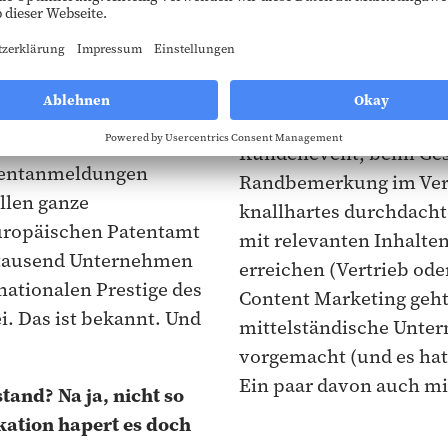
Vielleicht sind sie aber
eilweise
Idee gekommen, dass si
erten – Produkten
man erzählen kann.
t unzählige Hidden
aum einer kennt, die
Und zwar weniger als lu
 die irgendwo einfach
Kundenevent, beim Gesc
atentanmeldungen
Randbemerkung im Verk
üllen ganze
knallhartes durchdacht
uropäischen Patentamt
mit relevanten Inhalten
 tausend Unternehmen
erreichen (Vertrieb ode
ationalen Prestige des
Content Marketing geht
i. Das ist bekannt. Und
mittelständische Unter
vorgemacht (und es hat 
Ein paar davon auch mit
stand? Na ja, nicht so
ation hapert es doch