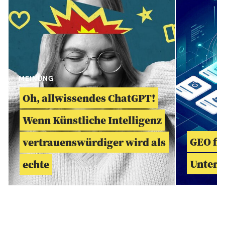
MEINUNG
Oh, allwissendes ChatGPT!
Wenn Künstliche Intelligenz
GEO fü
vertrauenswürdiger wird als
Unter
echte