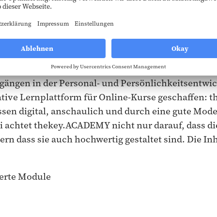
deratorinnen und Bausteine
ickt auf eine langjährige Erfolgsgeschichte als i
rück. Zu Themen wie
„Agile Führung (IHK)“
,
„Chan
„Diversity Management (IHK)“
bietet die Plattform 
ängen in der Personal- und Persönlichkeitsentwic
ative Lernplattform für Online-Kurse geschaffen:
ssen digital, anschaulich und durch eine gute Mode
 achtet thekey.ACADEMY nicht nur darauf, dass di
rn dass sie auch hochwertig gestaltet sind. Die Inh
ierte Module