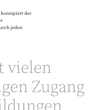
konzipiert der
er
urch jeden
t vielen
igen Zugang
bildungen