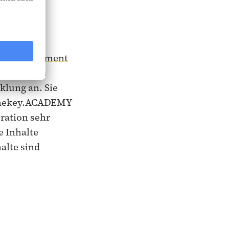
n
nnovative
ge Management
ein breites
klung an. Sie
 thekey.ACADEMY
ration sehr
e Inhalte
alte sind