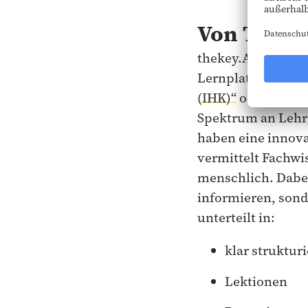
Von TV-Mo
thekey.ACADEMY bl
Lernplattform zu
(IHK)“
oder auch
Spektrum an Lehrg
haben eine innov
vermittelt Fachwi
menschlich. Dabei
informieren, sonde
unterteilt in:
klar struktur
Lektionen