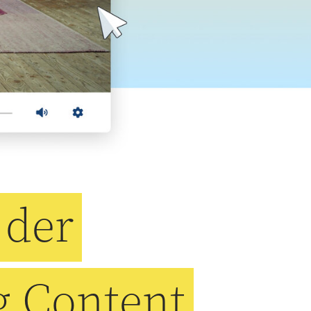
 der
 Content