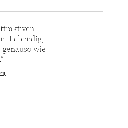
ttraktiven
n. Lebendig,
 – genauso wie
“
ER