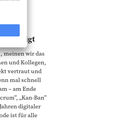
 beteiligt
, meinen wir das
nen und Kollegen,
ekt vertraut und
wenn mal schnell
eam – am Ende
Scrum”, „Kan-Ban”
ahren digitaler
de ist für alle