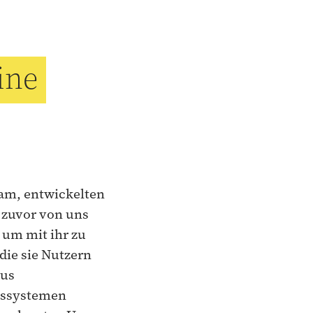
ine
kam, entwickelten
r zuvor von uns
 um mit ihr zu
die sie Nutzern
aus
nssystemen