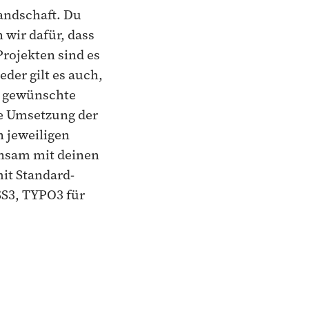
andschaft. Du
wir dafür, dass
rojekten sind es
der gilt es auch,
as gewünschte
che Umsetzung der
 jeweiligen
insam mit deinen
it Standard-
S3, TYPO3 für