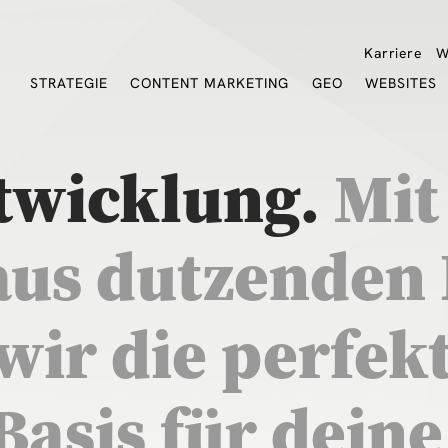
Karriere
W
STRATEGIE
CONTENT MARKETING
GEO
WEBSITES
twicklung.
Mit
aus dutzenden 
 wir die perfek
Basis für deine