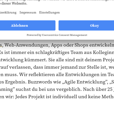
Team ist an deiner Website-Entwicklung
s
, Web-Anwendungen, Apps oder Shops entwickeln
 Es ist immer ein schlagkräftiges Team aus Kollegin
ntwicklung kümmert. Sie alle sind mit deinem Proj
rauf verlassen, dass immer jemand zur Stelle ist, 
en muss. Wir reflektieren alle Entwicklungen im T
res Ergebnis. Buzzwords wie „Agile Entwicklung”, „
ming” suchst du bei uns vergeblich. Nach über 25 J
 wir: Jedes Projekt ist individuell und keine Metho