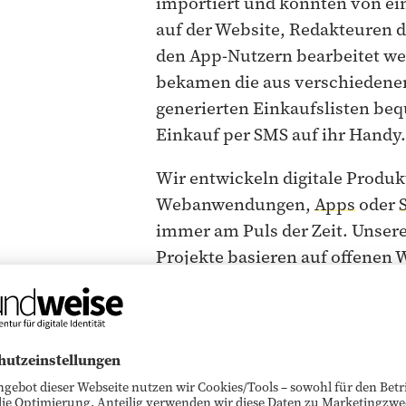
importiert und konnten von ei
auf der Website, Redakteuren 
den App-Nutzern bearbeitet we
bekamen die aus verschiedene
generierten Einkaufslisten be
Einkauf per SMS auf ihr Handy.
Wir entwickeln digitale Produk
Webanwendungen,
Apps
oder
immer am Puls der Zeit. Unsere
Projekte basieren auf offenen
und modernen App-Standards. F
Projekt nicht nutzbar ist, entw
Techniker für dich genau das, 
von Grund auf neu – und begin
weißen Blatt Papier.