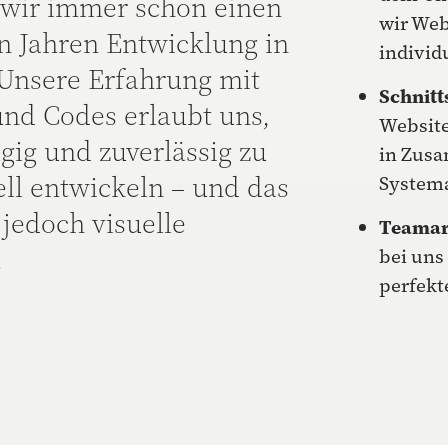
 wir immer schon einen
wir Web
n Jahren Entwicklung in
individ
 Unsere Erfahrung mit
Schnitt
nd Codes erlaubt uns,
Website
gig und zuverlässig zu
in Zusa
ell entwickeln – und das
System
jedoch visuelle
Teamar
.
bei uns
perfekt