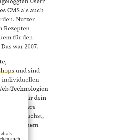
ngeloggten Usern
des CMS als auch
rden. Nutzer
n Rezepten
quem für den
 Das war 2007.
te,
Shops
und sind
 individuellen
 Web-Technologien
alls das für dein
ickeln unsere
was du brauchst,
nen auf einem