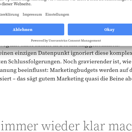
em der Attribution Bias ist die Praxis, einem einzi
 schaue dich an, Google Ads!) – die gesamte Anerke
 zu geben. In Wirklichkeit sind Kunden oft über m
nweg mit einer Marke in Berührung gekommen.
 einen einzigen Datenpunkt ignoriert diese kompl
ten Schlussfolgerungen. Noch gravierender ist, wie
Planung beeinflusst: Marketingbudgets werden auf d
iert – das sägt gutem Marketing quasi die Beine ab
 immer wieder klar mac