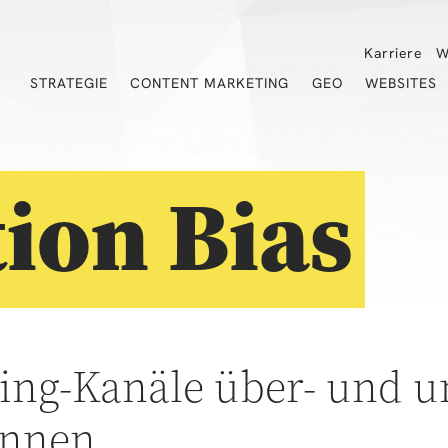
Karriere
W
STRATEGIE
CONTENT MARKETING
GEO
WEBSITES
tion Bias
ng-Kanäle über- und u
ennen