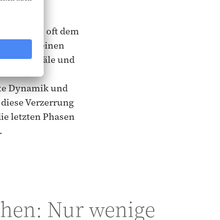
gen Kanal – oft dem
nnung für einen
ehrere Kanäle und
exe Dynamik und
 diese Verzerrung
ie letzten Phasen
.
hen: Nur wenige