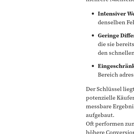
Intensiver W
denselben Feh
Geringe Diff
die sie berei
den schnellen
Eingeschränk
Bereich adress
Der Schlüssel lie
potenzielle Käufer
messbare Ergebnis
aufgebaut.
Oft performen zum
höhere Conversion