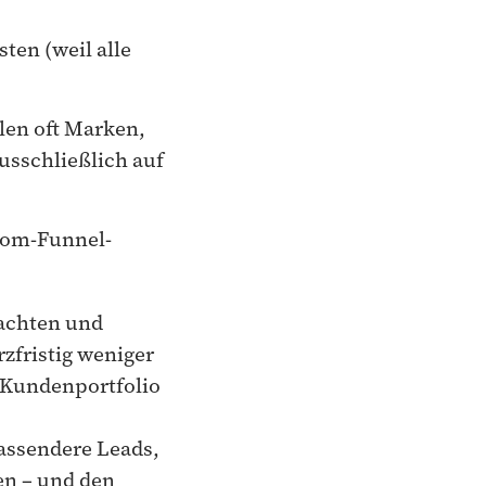
sten (weil alle
len oft Marken,
ausschließlich auf
tom-Funnel-
rachten und
rzfristig weniger
s Kundenportfolio
passendere Leads,
en – und den