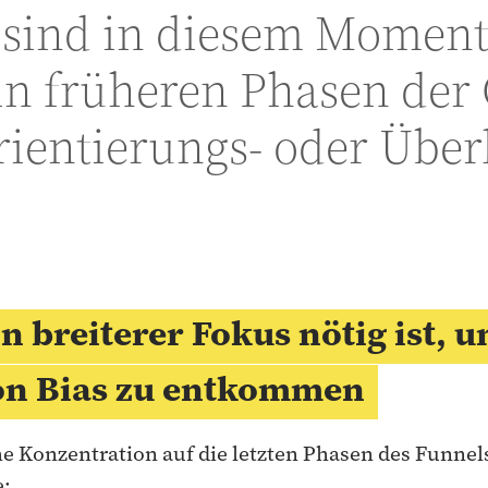
 sind in diesem Moment
 in früheren Phasen der
rientierungs- oder Übe
 breiterer Fokus nötig ist, 
ion Bias zu entkommen
e Konzentration auf die letzten Phasen des Funnels
e: