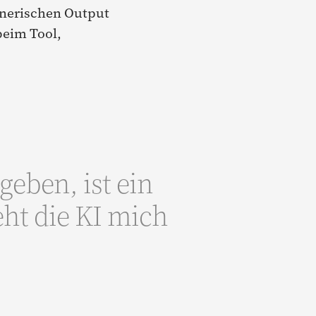
enerischen Output
beim Tool,
geben, ist ein
eht die KI mich