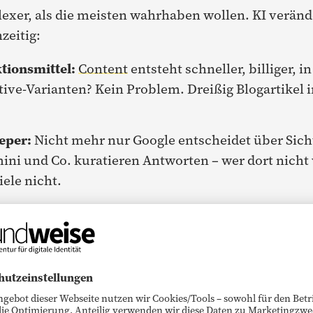
lexer, als die meisten wahrhaben wollen. KI veränd
zeitig:
tionsmittel:
Content
entsteht schneller, billiger, 
ive-Varianten? Kein Problem. Dreißig Blogartikel i
eper:
Nicht mehr nur Google entscheidet über Sich
ini und Co. kuratieren Antworten – wer dort nich
iele nicht.
:
Ohne klare Identität produziert die Maschine bel
, was da ist. Wenn nichts da ist, kommt nichts.
e ist gefallen. Wer jetzt noch glaubt, Menge schaff
les Rauschen.