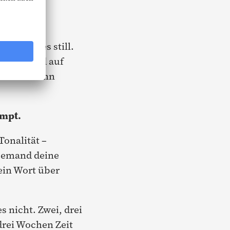
g, wird es still.
tippst und auf
nd sich dann
ompt.
 Tonalität –
 jemand deine
ein Wort über
s nicht. Zwei, drei
drei Wochen Zeit