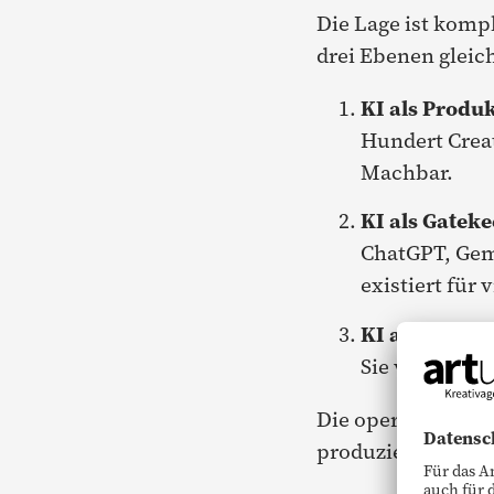
Die Lage ist komp
drei Ebenen gleich
KI als Produk
Hundert Creat
Machbar.
KI als Gateke
ChatGPT, Gem
existiert für v
KI als Spiegel
Sie verstärkt
Die operative Hürd
produziert digita