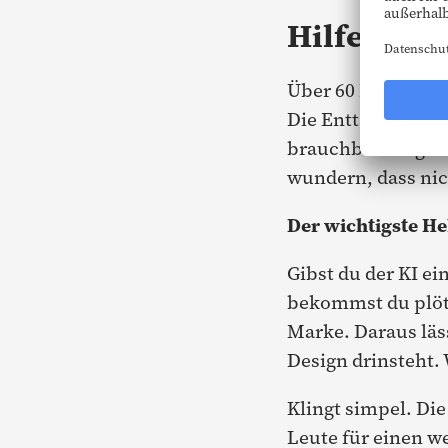
Hilfe durc
Über 60 Prozent de
Die Enttäuschung 
brauchbare Ergebn
wundern, dass nic
Der wichtigste He
Gibst du der KI ei
bekommst du plötz
Marke. Daraus läs
Design drinsteht. 
Klingt simpel. Die
Leute für einen we