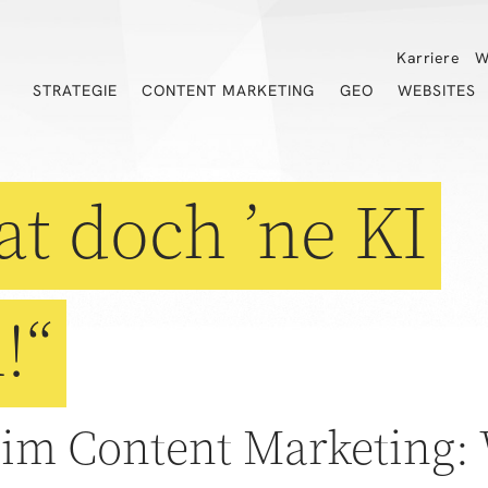
Karriere
W
STRATEGIE
CONTENT MARKETING
GEO
WEBSITES
at doch ’ne KI
!“
im Content Marketing: W