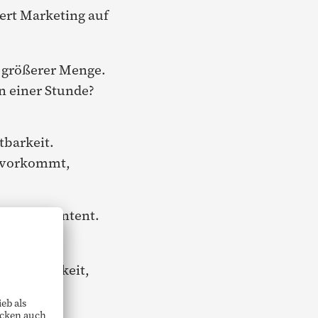
ert Marketing auf
in größerer Menge.
n einer Stunde?
tbarkeit.
t vorkommt,
iebigen Content.
e Sichtbarkeit,