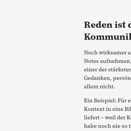
Reden ist 
Kommunik
Noch wirksamer als
Notes aufnehmen, 
einer der stärkst
Gedanken, persönl
allein nicht.
Ein Beispiel: Für 
Kontext in eine Bi
liefert – weil der
habe noch nie so t