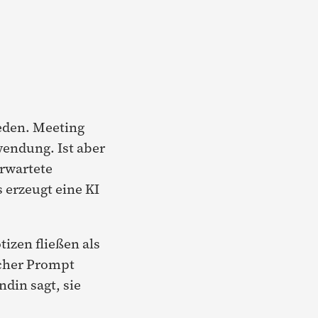
reden. Meeting
wendung. Ist aber
erwartete
erzeugt eine KI
izen fließen als
ischer Prompt
din sagt, sie