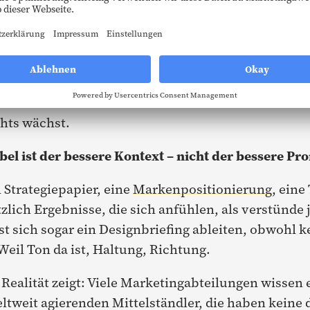
h KI: Kontext schlägt Prompt
r Firmen sagen: Wir nutzen KI. Fragt man nach Erfol
kommt schnell, wenn du ohne Kontext in ein Tool 
isse hoffst. Es ist wie Samen auf Beton werfen – u
hts wächst.
bel ist der bessere Kontext – nicht der bessere Pr
n Strategiepapier, eine
Markenpositionierung
, eine
lich Ergebnisse, die sich anfühlen, als verstünde
st sich sogar ein Designbriefing ableiten, obwohl k
Weil Ton da ist, Haltung, Richtung.
 Realität zeigt: Viele Marketingabteilungen wissen e
ltweit agierenden Mittelständler, die haben keine 